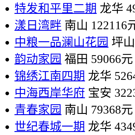
特发和平里二期
龙华
4
漾日湾畔
南山
122116
中粮一品澜山花园
坪山
韵动家园
福田
59066元
锦绣江南四期
龙华
52
中海西岸华府
宝安
32
青春家园
南山
79368元
世纪春城一期
龙华
43