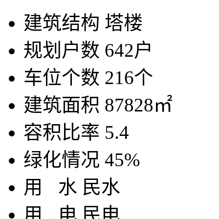
建筑结构
塔楼
规划户数
642户
车位个数
216个
建筑面积
87828㎡
容积比率
5.4
绿化情况
45%
用
水
民水
用
电
民电