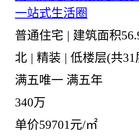
一站式生活圈
普通住宅
|
建筑面积56.
北
|
精装
|
低楼层(共31
满五唯一
满五年
340
万
单价59701元/㎡