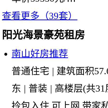
查看更多（39套）
阳光海景豪苑租房
南山好房推荐
普通住宅
|
建筑面积57.
东
|
普装
|
高楼层(共31
拎包入住
可上网
带家