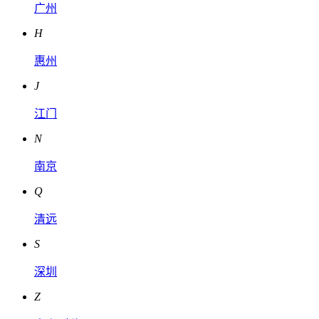
广州
H
惠州
J
江门
N
南京
Q
清远
S
深圳
Z