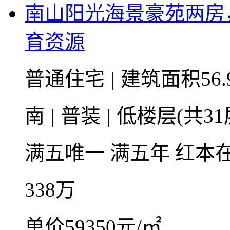
南山阳光海景豪苑两房
育资源
普通住宅
|
建筑面积56.
南
|
普装
|
低楼层(共31
满五唯一
满五年
红本
338
万
单价59350元/㎡