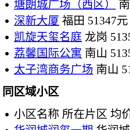
塘朗城广场（西区）
南
深新大厦
福田
51347元
凯旋天玺名庭
龙岗
51
荔馨国际公寓
南山
51
太子湾商务广场
南山
5
同区域小区
小区名称
所在片区
均价