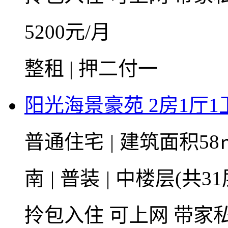
5200
元/月
整租 | 押二付一
阳光海景豪苑 2房1厅1卫
普通住宅
|
建筑面积58
南
|
普装
|
中楼层(共31
拎包入住
可上网
带家