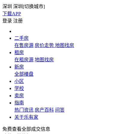
深圳
深圳[
切换城市
]
下载APP
登录
注册
二手房
在售房源
房价走势
地图找房
租房
在租房源
地图找房
新房
全部楼盘
小区
学校
卖房
指南
热门资讯
房产百科
问答
关于乐有家
免费查看全部成交信息