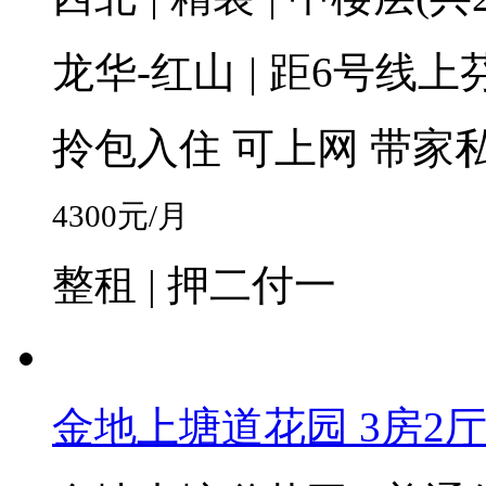
龙华-红山
|
距6号线上芬
拎包入住
可上网
带家
4300
元/月
整租 | 押二付一
金地上塘道花园 3房2厅2卫