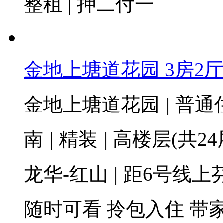
整租 | 押二付一
金地上塘道花园 3房2厅2卫
金地上塘道花园
|
普通
南
|
精装
|
高楼层(共24
龙华-红山
|
距6号线上芬
随时可看
拎包入住
带