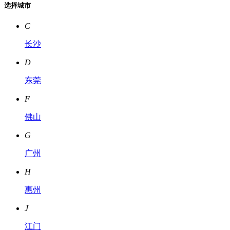
选择城市
C
长沙
D
东莞
F
佛山
G
广州
H
惠州
J
江门