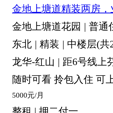
金地上塘道精装两房，
金地上塘道花园
|
普通
东北
|
精装
|
中楼层(共2
龙华-红山
|
距6号线上芬
随时可看
拎包入住
可
5000
元/月
整租 | 押二付一