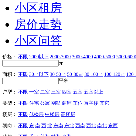
小区租房
房价走势
小区问答
价格：
不限
2000以下
2000-3000
3000-4000
4000-5000
5000-600
元
面积：
不限
30㎡以下
30-50㎡
50-80㎡
80-100㎡
100-120㎡
120
平米
户型：
不限
一室
二室
三室
四室
五室
五室以上
类型：
不限
住宅
公寓
别墅
商铺
车位
写字楼
其它
楼层：
不限
低楼层
中楼层
高楼层
朝向：
不限
东
南
西
北
东南
东北
西南
西北
南北
东西