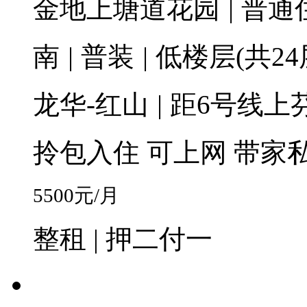
金地上塘道花园
|
普通
南
|
普装
|
低楼层(共24
龙华-红山
|
距6号线上芬
拎包入住
可上网
带家
5500
元/月
整租 | 押二付一