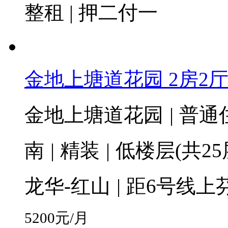
整租 | 押二付一
金地上塘道花园 2房2厅1卫
金地上塘道花园
|
普通
南
|
精装
|
低楼层(共25
龙华-红山
|
距6号线上芬
5200
元/月