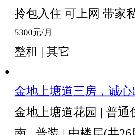
拎包入住
可上网
带家
5300
元/月
整租 | 其它
金地上塘道三房，诚心
金地上塘道花园
|
普通
南
|
普装
|
中楼层(共26