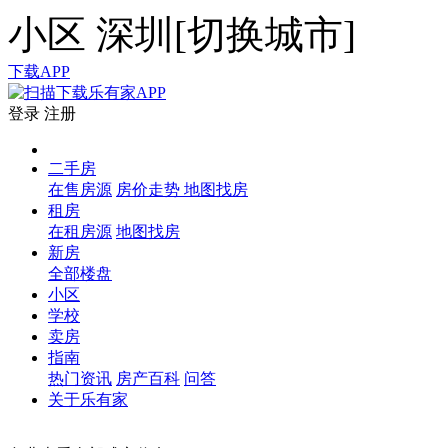
小区
深圳[
切换城市
]
下载APP
登录
注册
二手房
在售房源
房价走势
地图找房
租房
在租房源
地图找房
新房
全部楼盘
小区
学校
卖房
指南
热门资讯
房产百科
问答
关于乐有家