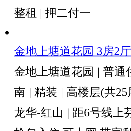
整租 | 押二付一
金地上塘道花园 3房2厅2
金地上塘道花园
|
普通
南
|
精装
|
高楼层(共25
龙华-红山
|
距6号线上芬