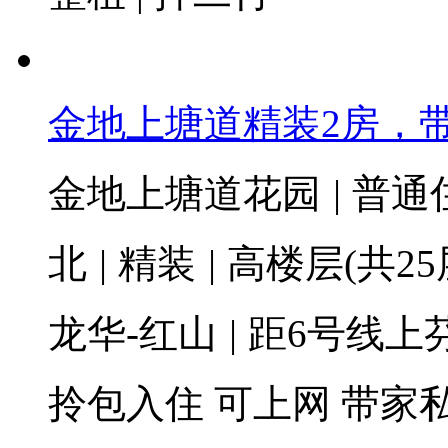
金地上塘道精装2房，
金地上塘道花园
|
普通
北
|
精装
|
高楼层(共25
龙华-红山
|
距6号线上芬
拎包入住
可上网
带家