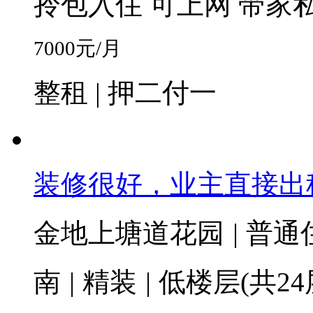
拎包入住
可上网
带家
7000
元/月
整租 | 押二付一
装修很好，业主直接出
金地上塘道花园
|
普通
南
|
精装
|
低楼层(共24