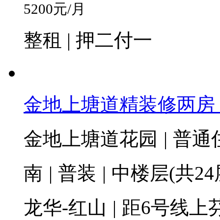
5200
元/月
整租 | 押二付一
金地上塘道精装修两房
金地上塘道花园
|
普通
南
|
普装
|
中楼层(共24
龙华-红山
|
距6号线上芬