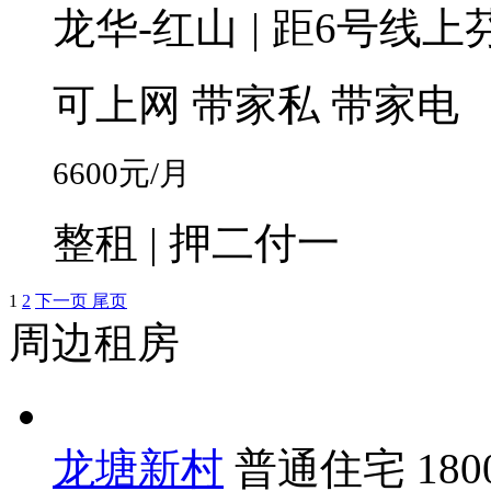
龙华-红山
|
距6号线上芬
可上网
带家私
带家电
6600
元/月
整租 | 押二付一
1
2
下一页
尾页
周边租房
龙塘新村
普通住宅
18