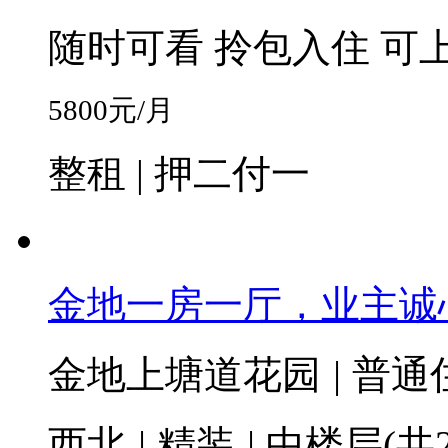
随时可看
拎包入住
可
5800
元/月
整租 | 押二付一
金地一房一厅，业主诚
金地上塘道花园
|
普通
西北
|
精装
|
中楼层(共2