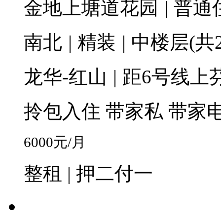
金地上塘道花园
|
普通
南北
|
精装
|
中楼层(共2
龙华-红山
|
距6号线上芬
拎包入住
带家私
带家
6000
元/月
整租 | 押二付一