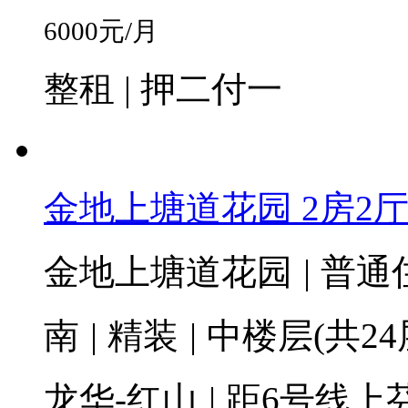
6000
元/月
整租 | 押二付一
金地上塘道花园 2房2厅1卫
金地上塘道花园
|
普通
南
|
精装
|
中楼层(共24
龙华-红山
|
距6号线上芬