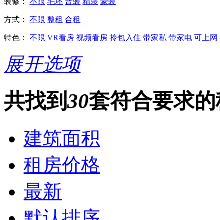
装修：
不限
毛坯
普装
精装
豪装
方式：
不限
整租
合租
特色：
不限
VR看房
视频看房
拎包入住
带家私
带家电
可上网
展开选项
共找到
30
套符合要求的
建筑面积
租房价格
最新
默认排序