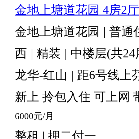
金地上塘道花园 4房2厅2
金地上塘道花园
|
普通
西
|
精装
|
中楼层(共24
龙华-红山
|
距6号线上芬
新上
拎包入住
可上网
6000
元/月
整租 | 押二付一