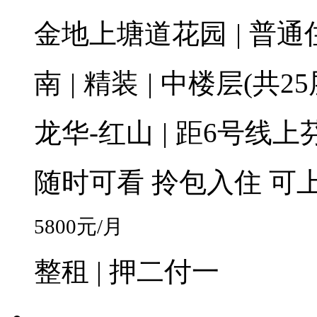
金地上塘道花园
|
普通
南
|
精装
|
中楼层(共25
龙华-红山
|
距6号线上芬
随时可看
拎包入住
可
5800
元/月
整租 | 押二付一