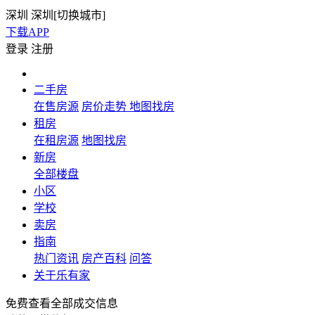
深圳
深圳[
切换城市
]
下载APP
登录
注册
二手房
在售房源
房价走势
地图找房
租房
在租房源
地图找房
新房
全部楼盘
小区
学校
卖房
指南
热门资讯
房产百科
问答
关于乐有家
免费查看全部成交信息