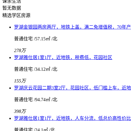
课余生活
暂无数据
精选学区房源
罗湖金银园两房两厅，地铁上盖，满二免增值税，70年
普通住宅 /57.15㎡ /北
278
万
罗湖雅仕居1室1厅，近地铁，税费低，花园社区
普通住宅 /34.12㎡ /北
155
万
罗湖庆云花园二期3室2厅，花园社区，低门槛上车，近
普通住宅 /94.74㎡ /北
398
万
罗湖雅仕居1室1厅，近地铁，人车分流，低总价高性价比
普通住宅 /24.1㎡ /北