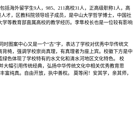
括海外留学生9人，985、211高校31人，正高级职称1人，高
进人才，区教科院领导班子成员，是中山大学哲学博士，中国社
大学等教育部直属高校的教学经历。李隼校长也是一位较有影响
。同时图案中心又是一个“古”字，表达了学校对优秀中华传统文
高背椅，强调学校崇尚真理，有真理者为座上宾。校徽下方是中
绿色体现了学校特有的水文化和清水河地区文化特色。 校
并大幅引用传统经典，弘扬中华传统文化中相关优秀教育思
丰富纯真。自由开放，执中善权。 莫等闲！安其学，亲其师，