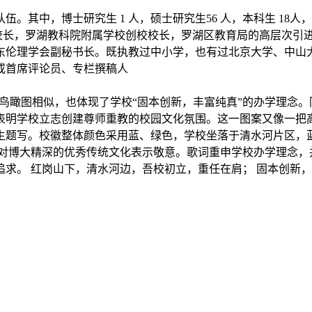
中，博士研究生 1 人，硕士研究生56 人，本科生 18人，包
后校长，罗湖教科院附属学校创校校长，罗湖区教育局的高层次引
东伦理学会副秘书长。既执教过中小学，也有过北京大学、中山
或首席评论员、专栏撰稿人
筑鸟瞰图相似，也体现了学校“固本创新，丰富纯真”的办学理念
表明学校立志创建尊师重教的校园文化氛围。这一图案又像一把
生题写。校徽整体颜色采用蓝、绿色，学校坐落于清水河片区，蓝
，对博大精深的优秀传统文化表示敬意。歌词重申学校办学理念，
求。 红岗山下，清水河边，吾校初立，重任在肩； 固本创新，