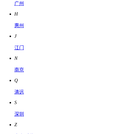
广州
H
惠州
J
江门
N
南京
Q
清远
S
深圳
Z