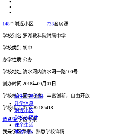
148
个附近小区
733
套房源
学校别名
罗湖教科院附属中学
学校类别
初中
办学性质
公办
学校地址
清水河内清水河一路100号
创办时间
2018年09月01日
学校校训
固本守真，丰富创新，自由开放
招生信息介绍
升学信息
学校电话
0755-82185418
附近小区
学校软硬件
黄东锐
学区专家
课余生活
我是学区专家，熟悉学校详情
学校地图