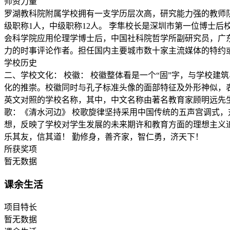
师资力量
罗湖教科院附属学校拥有一支学历层次高，研究能力强的教师队伍。其
级职称1人，中级职称12人。 李隼校长是深圳市第一位博士
会科学院应用伦理学博士后，中国社科院哲学所副研究员，广
力的时事评论作者。担任国内主要城市数十家主流媒体的特约
学校历史
二、学校文化： 校徽： 校徽整体看是一个“固”字，与学校建
化的推崇。校徽同时与孔子标准头像的面部特征及外形神似，
英文对照的学校名称，其中，中文名称由著名教育家顾明远先
歌：《清水河边》 校歌旋律坚持采用中国传统的五声宫调式
想，反映了学校对学生发展的未来期许和教育方面的理想主义追
乐其友，信其道！ 勤修身，善齐家，智仁勇，济天下！
所获奖项
暂无数据
课余生活
项目特长
暂无数据