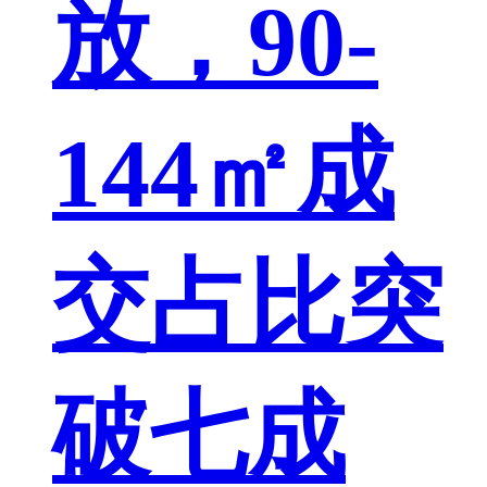
放，90-
144㎡成
交占比突
破七成