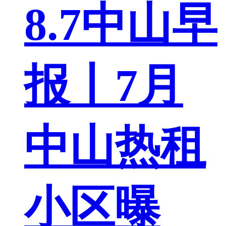
8.7中山早
报丨7月
中山热租
小区曝