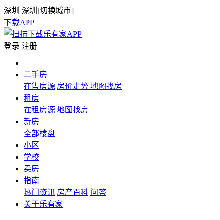
深圳
深圳[
切换城市
]
下载APP
登录
注册
二手房
在售房源
房价走势
地图找房
租房
在租房源
地图找房
新房
全部楼盘
小区
学校
卖房
指南
热门资讯
房产百科
问答
关于乐有家