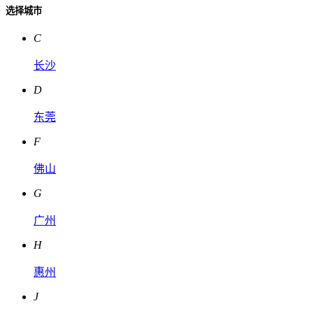
选择城市
C
长沙
D
东莞
F
佛山
G
广州
H
惠州
J