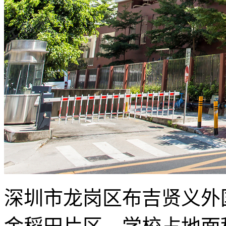
深圳市龙岗区布吉贤义外