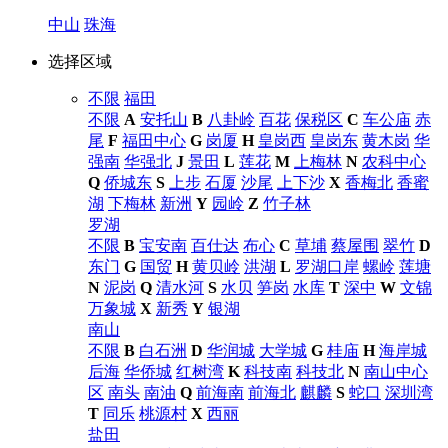
中山
珠海
选择区域
不限
福田
不限
A
安托山
B
八卦岭
百花
保税区
C
车公庙
赤
尾
F
福田中心
G
岗厦
H
皇岗西
皇岗东
黄木岗
华
强南
华强北
J
景田
L
莲花
M
上梅林
N
农科中心
Q
侨城东
S
上步
石厦
沙尾
上下沙
X
香梅北
香蜜
湖
下梅林
新洲
Y
园岭
Z
竹子林
罗湖
不限
B
宝安南
百仕达
布心
C
草埔
蔡屋围
翠竹
D
东门
G
国贸
H
黄贝岭
洪湖
L
罗湖口岸
螺岭
莲塘
N
泥岗
Q
清水河
S
水贝
笋岗
水库
T
深中
W
文锦
万象城
X
新秀
Y
银湖
南山
不限
B
白石洲
D
华润城
大学城
G
桂庙
H
海岸城
后海
华侨城
红树湾
K
科技南
科技北
N
南山中心
区
南头
南油
Q
前海南
前海北
麒麟
S
蛇口
深圳湾
T
同乐
桃源村
X
西丽
盐田