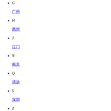
G
广州
H
惠州
J
江门
N
南京
Q
清远
S
深圳
Z