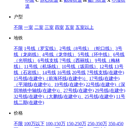
不限
C
赤石街道
E
鹅埠街道
H
鲘门街道
X
小漠街
道
户型
不限
一室
二室
三室
四室
五室
五室以上
地铁
不限
1号线（罗宝线）
2号线（8号线）（蛇口线）
3号
线（龙岗线）
4号线（龙华线）
5号线（环中线）
6号线
（光明线）
6号线支线
7号线（西丽线）
9号线（梅林
线）
11号线（机场线）
10号线（坂田线）
12号线
13号
线（石岩线）
14号线
16号线
20号线
7号线支线(在建中)
15号线(在建中)（前海环线(在建中)）
17号线(在建中)
（平湖线(在建中)）
19号线(在建中)
22号线(在建中)（深
圳地铁中轴线(在建中)）
27号线(在建中)
29号线(在建中)
32号线(在建中)（大鹏线(在建中)）
25号线(在建中)
11号
线二期(在建中)
价格
不限
100万以下
100-150万
150-250万
250-350万
350-450