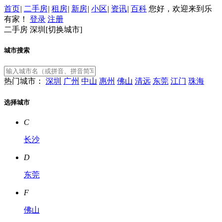
首页
|
二手房
|
租房
|
新房
|
小区
|
资讯
|
百科
您好，欢迎来到乐
有家！
登录
注册
二手房
深圳[
切换城市
]
城市搜索
热门城市：
深圳
广州
中山
惠州
佛山
清远
东莞
江门
珠海
选择城市
C
长沙
D
东莞
F
佛山