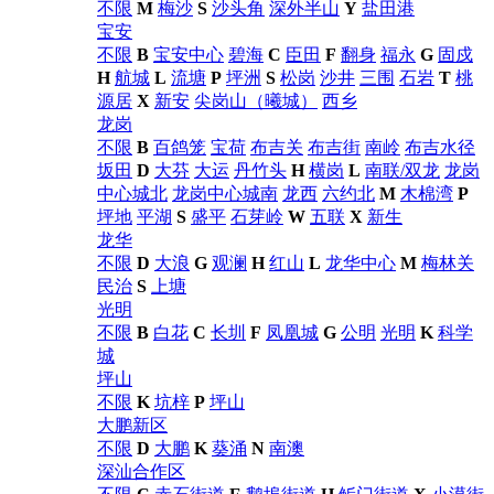
不限
M
梅沙
S
沙头角
深外半山
Y
盐田港
宝安
不限
B
宝安中心
碧海
C
臣田
F
翻身
福永
G
固戍
H
航城
L
流塘
P
坪洲
S
松岗
沙井
三围
石岩
T
桃
源居
X
新安
尖岗山（曦城）
西乡
龙岗
不限
B
百鸽笼
宝荷
布吉关
布吉街
南岭
布吉水径
坂田
D
大芬
大运
丹竹头
H
横岗
L
南联/双龙
龙岗
中心城北
龙岗中心城南
龙西
六约北
M
木棉湾
P
坪地
平湖
S
盛平
石芽岭
W
五联
X
新生
龙华
不限
D
大浪
G
观澜
H
红山
L
龙华中心
M
梅林关
民治
S
上塘
光明
不限
B
白花
C
长圳
F
凤凰城
G
公明
光明
K
科学
城
坪山
不限
K
坑梓
P
坪山
大鹏新区
不限
D
大鹏
K
葵涌
N
南澳
深汕合作区