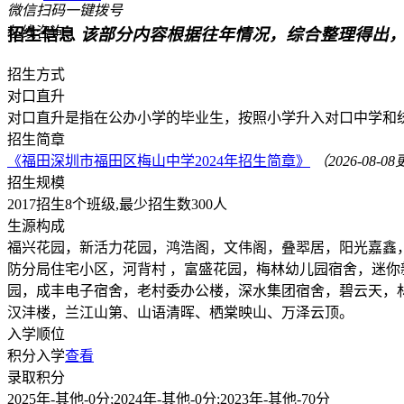
微信扫码一键拨号
在线咨询
招生信息
该部分内容根据往年情况，综合整理得出
招生方式
对口直升
对口直升是指在公办小学的毕业生，按照小学升入对口中学和
招生简章
《福田深圳市福田区梅山中学2024年招生简章》
（2026-08-0
招生规模
2017招生8个班级,最少招生数300人
生源构成
福兴花园，新活力花园，鸿浩阁，文伟阁，叠翆居，阳光嘉鑫
防分局住宅小区，河背村 ，富盛花园，梅林幼儿园宿舍，迷
园，成丰电子宿舍，老村委办公楼，深水集团宿舍，碧云天，
汉沣楼，兰江山第、山语清晖、栖棠映山、万泽云顶。
入学顺位
积分入学
查看
录取积分
2025年-其他-0分;2024年-其他-0分;2023年-其他-70分