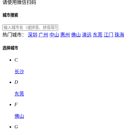
请使用微信扫码
城市搜索
热门城市：
深圳
广州
中山
惠州
佛山
清远
东莞
江门
珠海
选择城市
C
长沙
D
东莞
F
佛山
G