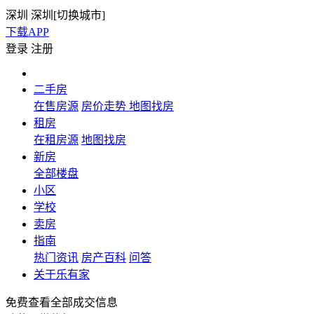
深圳
深圳[
切换城市
]
下载APP
登录
注册
二手房
在售房源
房价走势
地图找房
租房
在租房源
地图找房
新房
全部楼盘
小区
学校
卖房
指南
热门资讯
房产百科
问答
关于乐有家
免费查看全部成交信息