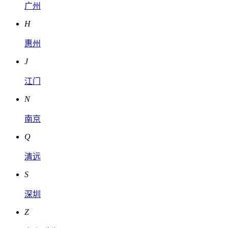
广州
H
惠州
J
江门
N
南京
Q
清远
S
深圳
Z