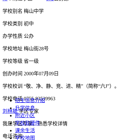
学校别名
梅山中学
学校类别
初中
办学性质
公办
学校地址
梅山街28号
学校等级
省一级
创办时间
2000年07月09日
学校校训
“敬、净、静、竞、进、精”（简称“六J”）。
学校电话
0755-83539963
招生信息介绍
升学信息
刘林聪
学区专家
附近小区
学校软硬件
我是学区专家，熟悉学校详情
课余生活
电话咨询
学校地图