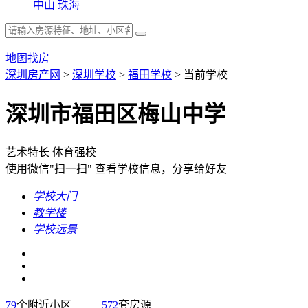
中山
珠海
地图找房
深圳房产网
>
深圳学校
>
福田学校
>
当前学校
深圳市福田区梅山中学
艺术特长
体育强校
使用微信"扫一扫"
查看学校信息，分享给好友
学校大门
教学楼
学校远景
79
个附近小区
572
套房源