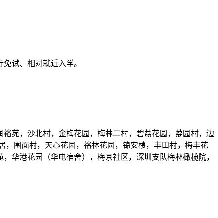
行免试、相对就近入学。
润裕苑，沙北村，金梅花园，梅林二村，碧荔花园，荔园村，边
居，围面村，天心花园，裕林花园，锦安楼，丰田村，梅丰花
苑，华港花园（华电宿舍），梅京社区，深圳支队梅林橄榄院，