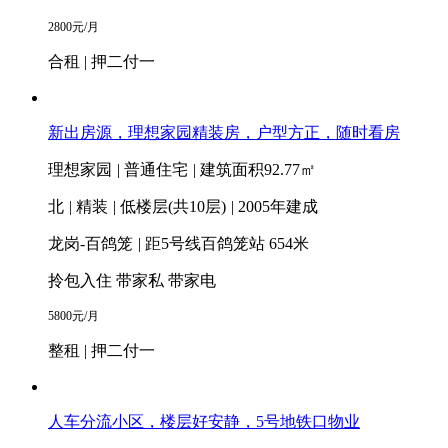
2800
元/月
合租 | 押二付一
新出房源，理想家园精装房，户型方正，随时看房
理想家园
|
普通住宅
|
建筑面积92.77㎡
北
|
精装
|
低楼层(共10层)
|
2005年建成
龙岗-百鸽笼
|
距5号线百鸽笼站 654米
拎包入住
带家私
带家电
5800
元/月
整租 | 押二付一
人车分流小区，楼层好安静，5号地铁口物业