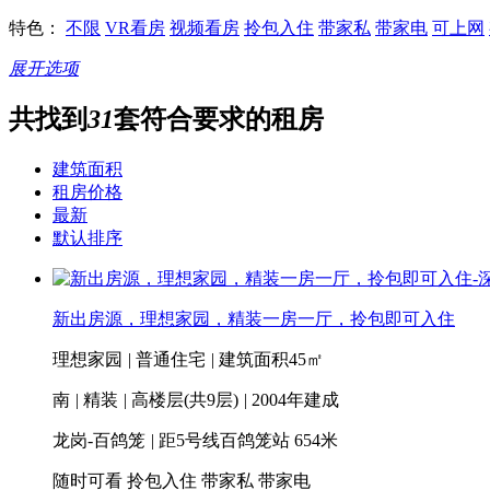
特色：
不限
VR看房
视频看房
拎包入住
带家私
带家电
可上网
展开选项
共找到
31
套符合要求的租房
建筑面积
租房价格
最新
默认排序
新出房源，理想家园，精装一房一厅，拎包即可入住
理想家园
|
普通住宅
|
建筑面积45㎡
南
|
精装
|
高楼层(共9层)
|
2004年建成
龙岗-百鸽笼
|
距5号线百鸽笼站 654米
随时可看
拎包入住
带家私
带家电