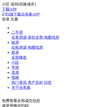
小区
深圳[
切换城市
]
下载APP
登录
注册
二手房
在售房源
房价走势
地图找房
租房
在租房源
地图找房
新房
全部楼盘
小区
学校
卖房
指南
热门资讯
房产百科
问答
关于乐有家
免费查看全部成交信息
请使用微信扫码