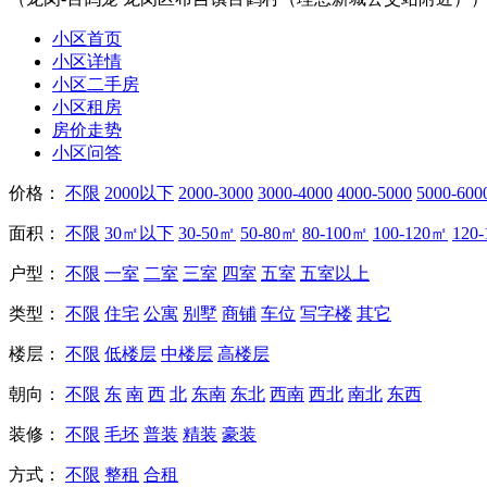
小区首页
小区详情
小区二手房
小区租房
房价走势
小区问答
价格：
不限
2000以下
2000-3000
3000-4000
4000-5000
5000-600
面积：
不限
30㎡以下
30-50㎡
50-80㎡
80-100㎡
100-120㎡
120
户型：
不限
一室
二室
三室
四室
五室
五室以上
类型：
不限
住宅
公寓
别墅
商铺
车位
写字楼
其它
楼层：
不限
低楼层
中楼层
高楼层
朝向：
不限
东
南
西
北
东南
东北
西南
西北
南北
东西
装修：
不限
毛坯
普装
精装
豪装
方式：
不限
整租
合租