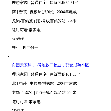
理想家园
|
普通住宅
|
建筑面积75.71㎡
南
|
普装
|
低楼层(共9层)
|
2004年建成
龙岗-百鸽笼
|
距5号线百鸽笼站 654米
随时可看
带家电
4500
元/月
整租 | 押二付一
向园景安静，5号地铁口物业，配套成熟小区
理想家园
|
普通住宅
|
建筑面积101.53㎡
北
|
精装
|
中楼层(共9层)
|
2004年建成
龙岗-百鸽笼
|
距5号线百鸽笼站 654米
随时可看
带家电
5500
元/月