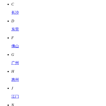
C
长沙
D
东莞
F
佛山
G
广州
H
惠州
J
江门
N