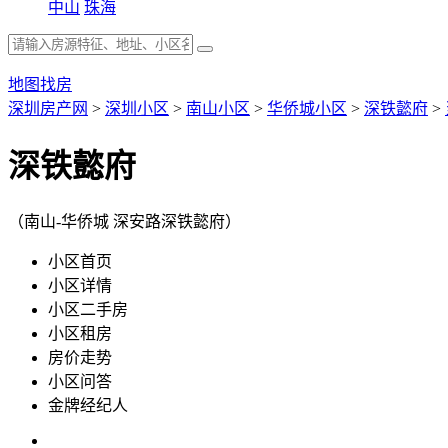
中山
珠海
地图找房
深圳房产网
>
深圳小区
>
南山小区
>
华侨城小区
>
深铁懿府
>
深铁懿府
（南山-华侨城 深安路深铁懿府）
小区首页
小区详情
小区二手房
小区租房
房价走势
小区问答
金牌经纪人