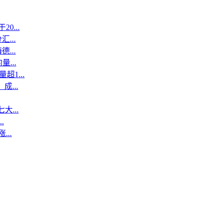
...
...
...
...
1...
...
...
.
..