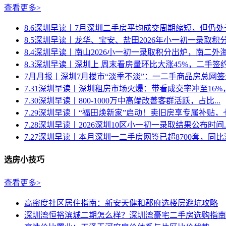
查看更多>
8.6深圳早读丨7月深圳二手房平均成交周期缩短，但仍处于20
8.5深圳早读丨龙华、宝安、盐田2026年小一初一录取积分汇
8.4深圳早读丨南山2026小一初一录取积分出炉，南二外海德
8.3深圳早读丨深圳上 周末看房量环比大涨45%，二手签约量
7月月报丨深圳7月楼市“淡季不淡”：一二手商品房总网签量超
7.31深圳早读丨深圳租房市场火爆：带看成交率冲至16%，成
7.30深圳早读丨800-1000万中高端改善客群活跃，占比...
7.29深圳早读丨“福田焕新家”启动！卖旧房享专属补贴，七大
7.28深圳早读丨2026深圳10区小一初一录取结果公布时间..
7.27深圳早读丨本月深圳一二手房网签已超8700套，同比涨.
选房小技巧
查看更多>
高密度社区居住指南：新安天健和郡府选楼层避坑攻略
深圳湾恒裕滨城二期怎么样？深圳湾豪宅二手房选购指南