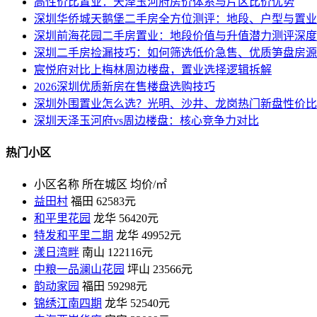
高性价比置业：天泽玉河府房价体系与片区比价优势
深圳华侨城天鹅堡二手房全方位测评：地段、户型与置业
深圳前海花园二手房置业：地段价值与升值潜力测评深度
深圳二手房捡漏技巧：如何筛选低价急售、优质笋盘房源
宸悦府对比上梅林周边楼盘，置业选择逻辑拆解
2026深圳优质新房在售楼盘选购技巧
深圳外围置业怎么选？光明、沙井、龙岗热门新盘性价比
深圳天泽玉河府vs周边楼盘：核心竞争力对比
热门小区
小区名称
所在城区
均价/㎡
益田村
福田
62583元
和平里花园
龙华
56420元
特发和平里二期
龙华
49952元
漾日湾畔
南山
122116元
中粮一品澜山花园
坪山
23566元
韵动家园
福田
59298元
锦绣江南四期
龙华
52540元