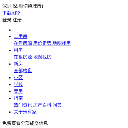
深圳
深圳[
切换城市
]
下载APP
登录
注册
二手房
在售房源
房价走势
地图找房
租房
在租房源
地图找房
新房
全部楼盘
小区
学校
卖房
指南
热门资讯
房产百科
问答
关于乐有家
免费查看全部成交信息