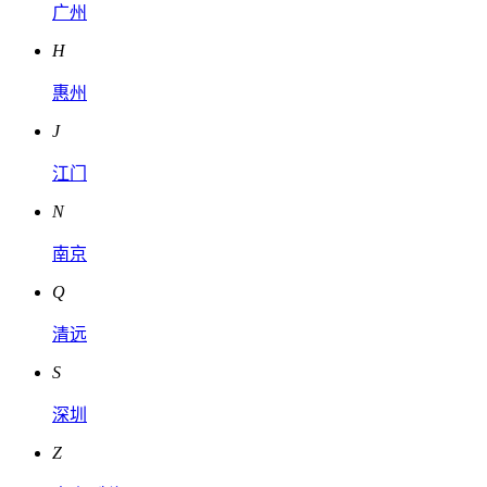
广州
H
惠州
J
江门
N
南京
Q
清远
S
深圳
Z