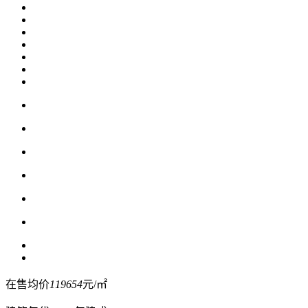
在售均价
119654
元/㎡