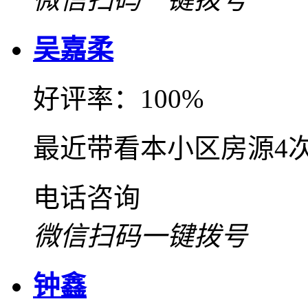
吴嘉柔
好评率：100%
最近带看本小区房源4
电话咨询
微信扫码一键拨号
钟鑫