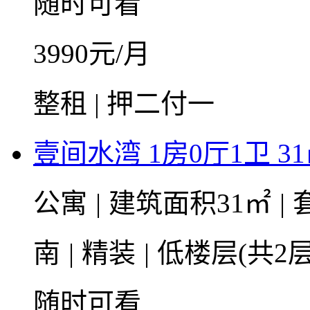
随时可看
3990
元/月
整租 | 押二付一
壹间水湾 1房0厅1卫 3
公寓
|
建筑面积31㎡
|
南
|
精装
|
低楼层(共2层
随时可看