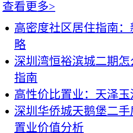
查看更多>
高密度社区居住指南：
略
深圳湾恒裕滨城二期怎
指南
高性价比置业：天泽玉
深圳华侨城天鹅堡二手
置业价值分析