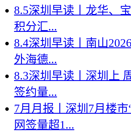
8.5深圳早读丨龙华、
积分汇...
8.4深圳早读丨南山2
外海德...
8.3深圳早读丨深圳上
签约量...
7月月报丨深圳7月楼市
网签量超1...