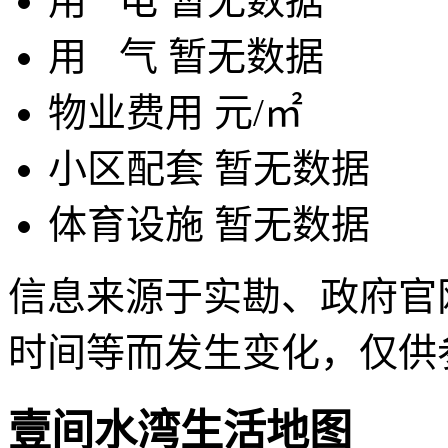
用
电
暂无数据
用
气
暂无数据
物业费用
元/㎡
小区配套
暂无数据
体育设施
暂无数据
信息来源于实勘、政府官
时间等而发生变化，仅供
壹间水湾生活地图