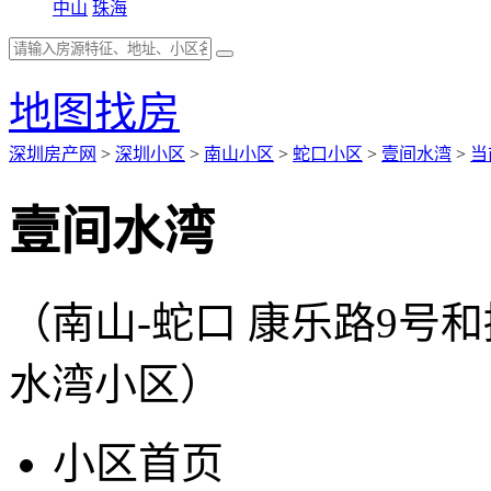
中山
珠海
地图找房
深圳房产网
>
深圳小区
>
南山小区
>
蛇口小区
>
壹间水湾
>
当
壹间水湾
（南山-蛇口 康乐路9号和
水湾小区）
小区首页