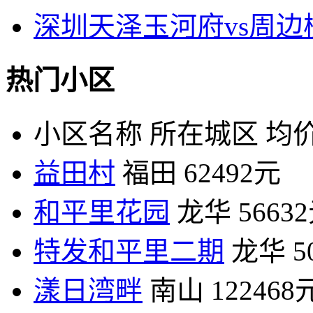
深圳天泽玉河府vs周
热门小区
小区名称
所在城区
均价
益田村
福田
62492元
和平里花园
龙华
5663
特发和平里二期
龙华
5
漾日湾畔
南山
122468