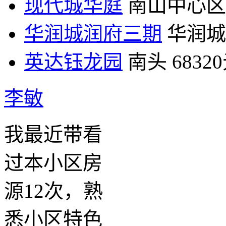
现代城华庭
南山中心区
华润城润府三期
华润城
英达钰龙园
南头
6832
李敏
我最近带看
过本小区房
源12次，熟
悉小区特色