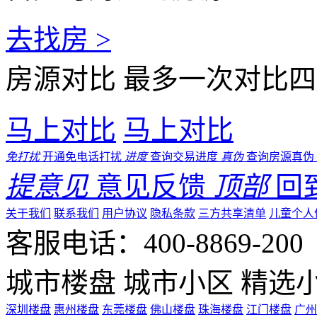
去找房 >
房源对比
最多一次对比四
马上对比
马上对比
免打扰
开通免电话打扰
进度
查询交易进度
真伪
查询房源真伪
提意见
意见反馈
顶部
回
关于我们
联系我们
用户协议
隐私条款
三方共享清单
儿童个人
客服电话：400-8869-200 0
城市楼盘
城市小区
精选
深圳楼盘
惠州楼盘
东莞楼盘
佛山楼盘
珠海楼盘
江门楼盘
广州