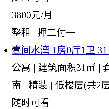
3800
元/月
整租 | 押二付一
壹间水湾 1房0厅1卫 3
公寓
|
建筑面积31㎡
|
南
|
精装
|
低楼层(共2层
随时可看