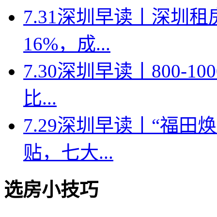
7.31深圳早读丨深圳
16%，成...
7.30深圳早读丨800-
比...
7.29深圳早读丨“福
贴，七大...
选房小技巧