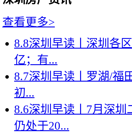
查看更多>
8.8深圳早读丨深圳各
亿；有...
8.7深圳早读丨罗湖/福田
初...
8.6深圳早读丨7月深
仍处于20...