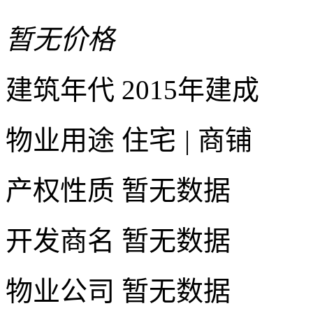
暂无价格
建筑年代
2015年建成
物业用途
住宅
|
商铺
产权性质
暂无数据
开发商名
暂无数据
物业公司
暂无数据