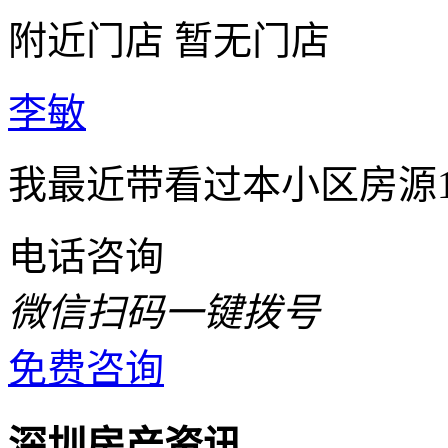
附近门店
暂无门店
李敏
我最近带看过本小区房源
电话咨询
微信扫码一键拨号
免费咨询
深圳房产资讯