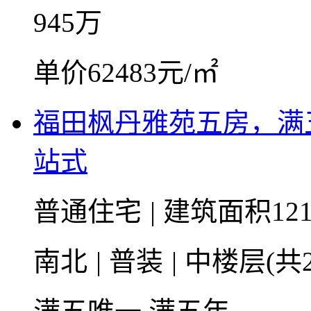
945
万
单价62483元/㎡
福田枫丹雅苑五房，满
站式
普通住宅
|
建筑面积121
南北
|
普装
|
中楼层(共2