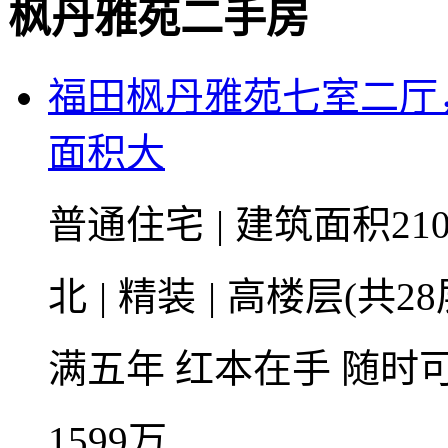
枫丹雅苑二手房
福田枫丹雅苑七室二厅
面积大
普通住宅
|
建筑面积210
北
|
精装
|
高楼层(共28
满五年
红本在手
随时
1599
万