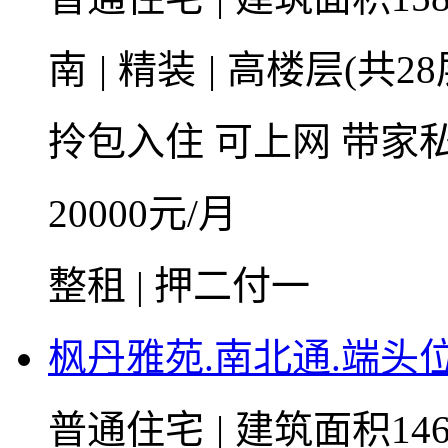
南
|
精装
|
高楼层(共28
拎包入住
可上网
带家
20000
元/月
整租 | 押二付一
枫丹雅苑.南北通.端头
普通住宅
|
建筑面积146