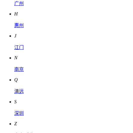
广州
H
惠州
J
江门
N
南京
Q
清远
S
深圳
Z