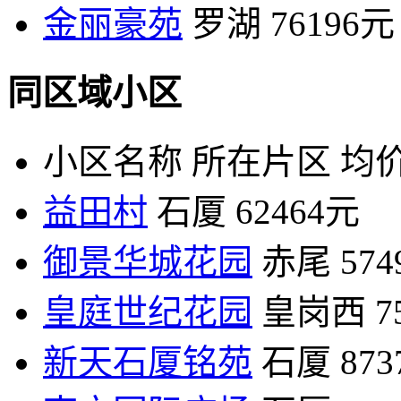
金丽豪苑
罗湖
76196元
同区域小区
小区名称
所在片区
均价
益田村
石厦
62464元
御景华城花园
赤尾
57
皇庭世纪花园
皇岗西
7
新天石厦铭苑
石厦
87