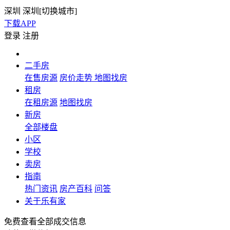
深圳
深圳[
切换城市
]
下载APP
登录
注册
二手房
在售房源
房价走势
地图找房
租房
在租房源
地图找房
新房
全部楼盘
小区
学校
卖房
指南
热门资讯
房产百科
问答
关于乐有家
免费查看全部成交信息