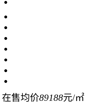
在售均价
89188
元/㎡