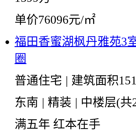
单价76096元/㎡
福田香蜜湖枫丹雅苑3
圈
普通住宅
|
建筑面积151
东南
|
精装
|
中楼层(共2
满五年
红本在手