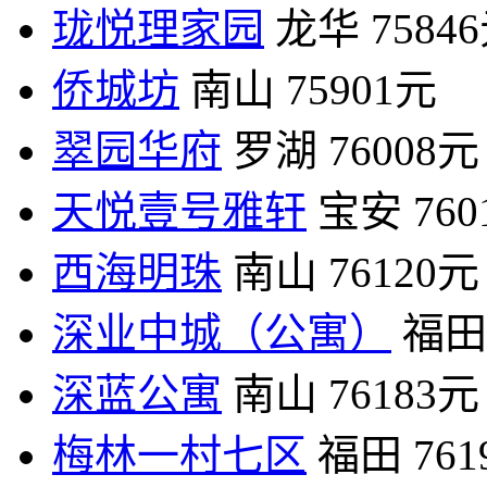
珑悦理家园
龙华
7584
侨城坊
南山
75901元
翠园华府
罗湖
76008元
天悦壹号雅轩
宝安
76
西海明珠
南山
76120元
深业中城（公寓）
福田
深蓝公寓
南山
76183元
梅林一村七区
福田
76