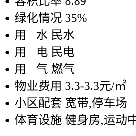
容积比率
8.89
绿化情况
35%
用
水
民水
用
电
民电
用
气
燃气
物业费用
3.3-3.3元/㎡
小区配套
宽带,停车场
体育设施
健身房,运动