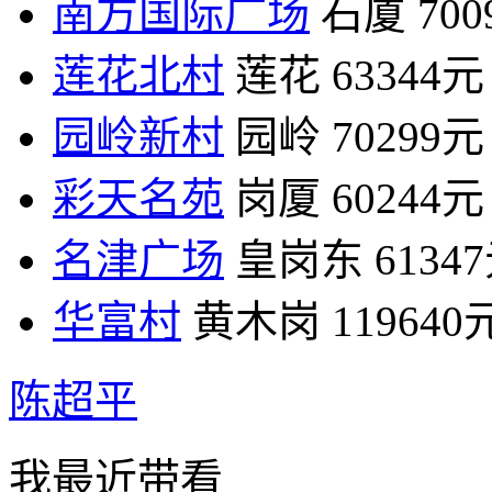
南方国际广场
石厦
70
莲花北村
莲花
63344元
园岭新村
园岭
70299元
彩天名苑
岗厦
60244元
名津广场
皇岗东
6134
华富村
黄木岗
119640
陈超平
我最近带看