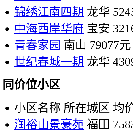
锦绣江南四期
龙华
52
中海西岸华府
宝安
32
青春家园
南山
79077元
世纪春城一期
龙华
43
同价位小区
小区名称
所在城区
均价
润裕山景豪苑
福田
75