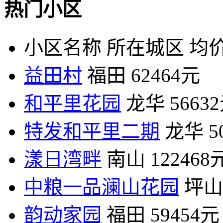
热门小区
小区名称
所在城区
均价
益田村
福田
62464元
和平里花园
龙华
5663
特发和平里二期
龙华
5
漾日湾畔
南山
122468
中粮一品澜山花园
坪山
韵动家园
福田
59454元