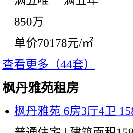
满五唯一
满五年
850
万
单价70178元/㎡
查看更多（44套）
枫丹雅苑租房
枫丹雅苑 6房3厅4卫 15
普通住宅
|
建筑面积15