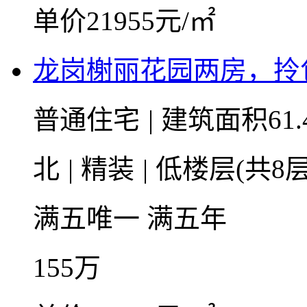
单价21955元/㎡
龙岗榭丽花园两房，拎
普通住宅
|
建筑面积61.
北
|
精装
|
低楼层(共8层
满五唯一
满五年
155
万