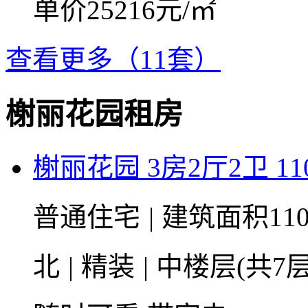
单价25216元/㎡
查看更多（11套）
榭丽花园租房
榭丽花园 3房2厅2卫 110
普通住宅
|
建筑面积110
北
|
精装
|
中楼层(共7层