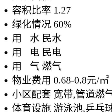
容积比率
1.27
绿化情况
60%
用
水
民水
用
电
民电
用
气
燃气
物业费用
0.68-0.8元/㎡
小区配套
宽带,管道燃气
体育设施
游泳池,乒乓