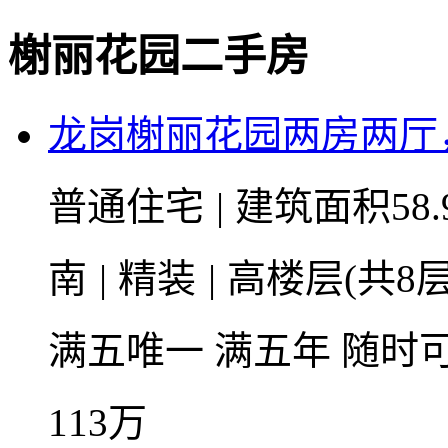
榭丽花园二手房
龙岗榭丽花园两房两厅
普通住宅
|
建筑面积58.
南
|
精装
|
高楼层(共8层
满五唯一
满五年
随时
113
万