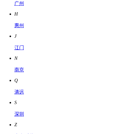
广州
H
惠州
J
江门
N
南京
Q
清远
S
深圳
Z