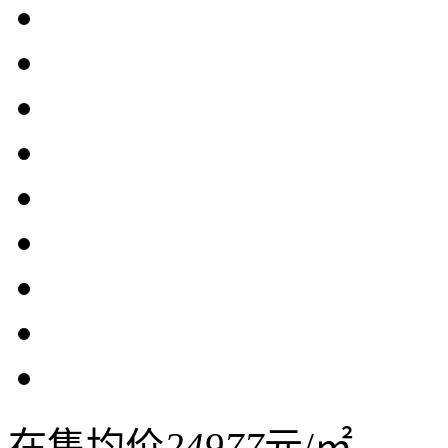
在售均价
24977
元/㎡