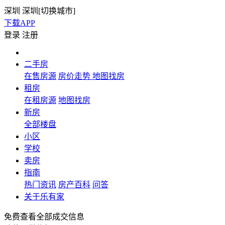
深圳
深圳[
切换城市
]
下载APP
登录
注册
二手房
在售房源
房价走势
地图找房
租房
在租房源
地图找房
新房
全部楼盘
小区
学校
卖房
指南
热门资讯
房产百科
问答
关于乐有家
免费查看全部成交信息