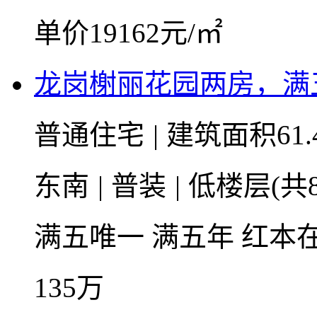
单价19162元/㎡
龙岗榭丽花园两房，满
普通住宅
|
建筑面积61.
东南
|
普装
|
低楼层(共
满五唯一
满五年
红本
135
万