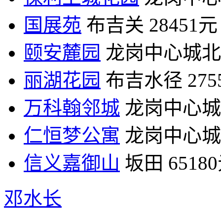
国展苑
布吉关
28451元
颐安麓园
龙岗中心城北
丽湖花园
布吉水径
27
万科翰邻城
龙岗中心城
仁恒梦公寓
龙岗中心城
信义嘉御山
坂田
6518
邓水长