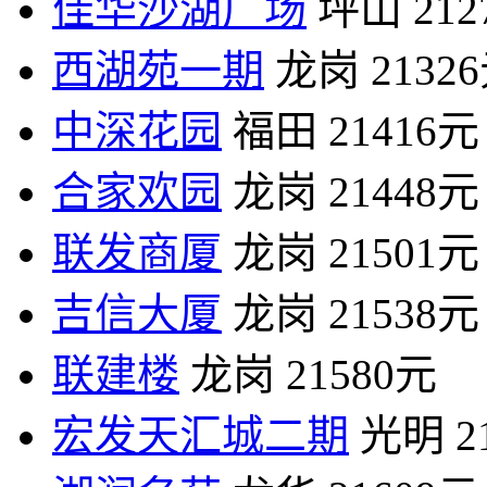
佳华沙湖广场
坪山
21
西湖苑一期
龙岗
2132
中深花园
福田
21416元
合家欢园
龙岗
21448元
联发商厦
龙岗
21501元
吉信大厦
龙岗
21538元
联建楼
龙岗
21580元
宏发天汇城二期
光明
2