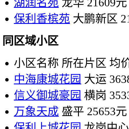
湖润名苑
龙华
21609元
保利香槟苑
大鹏新区
2
同区域小区
小区名称
所在片区
均价
中海康城花园
大运
36
信义御城豪园
横岗
35
万象天成
盛平
25653元
保利上城花园
龙岗中心