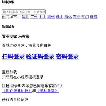
城市搜索
热门城市：
深圳
广州
中山
惠州
佛山
清远
东莞
江门
珠海
选择城市
置业安家
乐有家
百城连锁直营，海量真房租售
扫码登录
验证码登录
密码登录
重新加载
扫码后在小程序授权登录
注册/登录即表示您已同意乐有家相关
《用户服务协议》
和
《隐私条款》
获取语音验证码